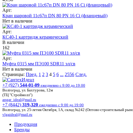
Арт:
Кран шаровой 11с67п DN 80 PN 16 Ci (фланцевый)
Нет в наличии
Арт:
КС40-1 картридж керамический
В наличии
162
Арт:
Муфта 0315 мм ПЭ100 SDR11 эл/св
Нет в наличии
Страницы:
Пред.
1
2
3
4
5
6
...
2556
След.
+7 (927)
544-01-09
ежедневно с 9:00 до 19:00
Волгоград, ул. Бахтурова, 12м
(ТЦ "Строймолл")
angar_ideal@mail.ru
+7 (8442)
319-320
ежедневно с 9:00 до 19:00
Волгоград, ул. 25-летия Октября, 1А, склад №242 (Оптово-строительный рыно
vlgaideal@mail.ru
Продукция
Бренды