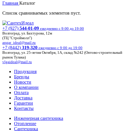
Главная
Каталог
Список сравниваемых элементов пуст.
+7 (927)
544-01-09
ежедневно с 9:00 до 19:00
Волгоград, ул. Бахтурова, 12м
(ТЦ "Строймолл")
angar_ideal@mail.ru
+7 (8442)
319-320
ежедневно с 9:00 до 19:00
Волгоград, ул. 25-летия Октября, 1А, склад №242 (Оптово-строительный
рынок Тулака)
vlgaideal@mail.ru
Продукция
Бренды
Новости
О компании
Оплата
Доставка
Гарантии
Контакты
Инженерная сантехника
Отопление
Сантехника